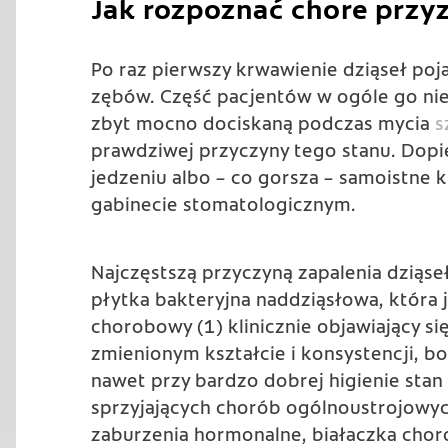
Jak rozpoznać chore przy
Po raz pierwszy
krwawienie dziąseł
poja
zębów. Część pacjentów w ogóle go nie
zbyt mocno dociskaną podczas mycia
s
prawdziwej przyczyny tego stanu. Dopi
jedzeniu albo – co gorsza – samoistne
gabinecie stomatologicznym.
Najczęstszą przyczyną zapalenia dziąseł 
płytka bakteryjna naddziąsłowa, która
chorobowy (1) klinicznie objawiający s
zmienionym kształcie i konsystencji, b
nawet przy bardzo dobrej higienie sta
sprzyjających chorób ogólnoustrojowych
zaburzenia hormonalne, białaczka cho