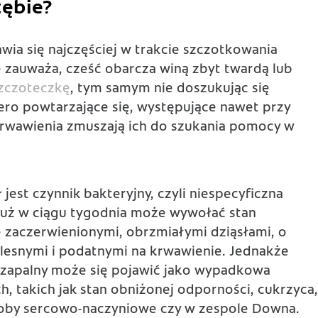
zębie?
wia się najczęściej w trakcie szczotkowania
 zauważa, cześć obarcza winą zbyt twardą lub
zczoteczkę
, tym samym nie doszukując się
ero powtarzające się, występujące nawet przy
 krwawienia zmuszają ich do szukania pomocy w
jest czynnik bakteryjny, czyli niespecyficzna
 już w ciągu tygodnia może wywołać stan
ię zaczerwienionymi, obrzmiałymi
dziąsłami
, o
olesnymi i podatnymi na krwawienie. Jednakże
n zapalny może się pojawić jako wypadkowa
, takich jak stan obniżonej odporności, cukrzyca,
roby sercowo-naczyniowe czy w zespole Downa.