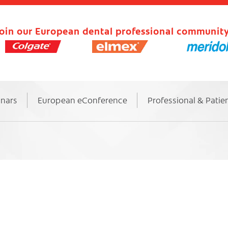
oin our European dental professional community
inars
European eConference
Professional & Patie