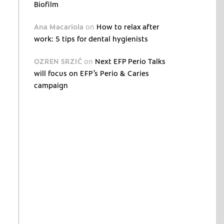
Biofilm
Ana Macariola
on
How to relax after
work: 5 tips for dental hygienists
OZREN SRZIĆ
on
Next EFP Perio Talks
will focus on EFP’s Perio & Caries
campaign