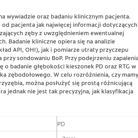
 na wywiadzie oraz badaniu klinicznym pacjenta.
d pacjenta jak najwięcej informacji dotyczących
czających zęby z uwzględnieniem ewentualnej
 Badanie kliniczne opiera się na analizie
ład API, OHI), jak i pomiarze utraty przyczepu
przy sondowaniu BoP. Przy podejrzeniu zapaleni
kę o badanie głębokości kieszonek PD oraz RTG w
tka zębodołowego. W celu rozróżnienia, czy mam
rzyzębia, można posłużyć się prostą różnicującą
ra jednak nie jest tak precyzyjna, jak klasyfikacja
PD