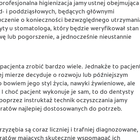
rofesjonalna higienizacja jamy ustnej obejmująca
ad- i poddziąsłowych, będących głównymi
czenie o konieczności bezwzględnego utrzymani
yty u stomatologa, który będzie weryfikował stan
ę lub pogorszenie, a jednocześnie nieustannie
pacjenta zrobić bardzo wiele. Jednakże to pacjen
j mierze decyduje o rozwoju lub późniejszym
o bowiem jego styl życia, nawyki żywieniowe, ale
 I choć pacjent wykonuje je sam, to do dentysty
oprzez instruktaż technik oczyszczania jamy
ratów najlepiej dostosowanych do potrzeb.
zyzębia są coraz liczniej i trafniej diagnozowane,
paratów mających skutecznie wspomagać ich