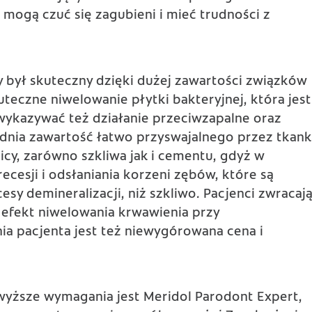
i mogą czuć się zagubieni i mieć trudności z
y był skuteczny dzięki dużej zawartości związków
uteczne niwelowanie płytki bakteryjnej, która jest
ykazywać też działanie przeciwzapalne oraz
dnia zawartość łatwo przyswajalnego przez tkank
icy, zarówno szkliwa jak i cementu, gdyż w
cesji i odsłaniania korzeni zębów, które są
sy demineralizacji, niż szkliwo. Pacjenci zwracaj
 efekt niwelowania krwawienia przy
ia pacjenta jest też niewygórowana cena i
wyższe wymagania jest
Meridol Parodont Exper
t,