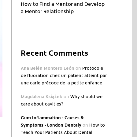
How to Find a Mentor and Develop
a Mentor Relationship
Recent Comments
Ana Belén Montero León
on
Protocole
de fluoration chez un patient atteint par
une carie précoce de la petite enfance
Magdalena Książek
on
Why should we
care about cavities?
Gum Inflammation : Causes &
Symptoms - London Dentaly
on
How to
Teach Your Patients About Dental