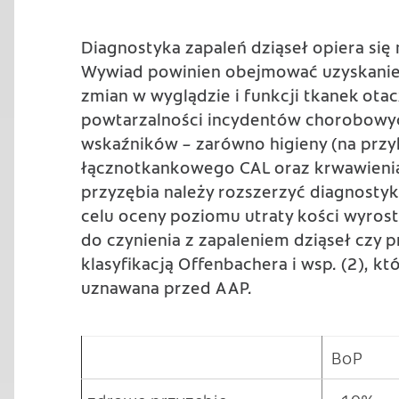
Diagnostyka zapaleń dziąseł opiera się
Wywiad powinien obejmować uzyskanie o
zmian w wyglądzie i funkcji tkanek ota
powtarzalności incydentów chorobowych.
wskaźników – zarówno higieny (na przyk
łącznotkankowego CAL oraz krwawienia 
przyzębia należy rozszerzyć diagnosty
celu oceny poziomu utraty kości wyros
do czynienia z zapaleniem dziąseł czy p
klasyfikacją Offenbachera i wsp. (2), któ
uznawana przed AAP.
BoP