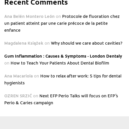
Recent Comments
Ana Belén Montero León
on
Protocole de fluoration chez
un patient atteint par une carie précoce de la petite
enfance
Magdalena Książek
on
Why should we care about cavities?
Gum Inflammation : Causes & Symptoms - London Dentaly
on
How to Teach Your Patients About Dental Biofilm
Ana Macariola
on
How to relax after work: 5 tips for dental
hygienists
OZREN SRZIĆ
on
Next EFP Perio Talks will focus on EFP’s
Perio & Caries campaign