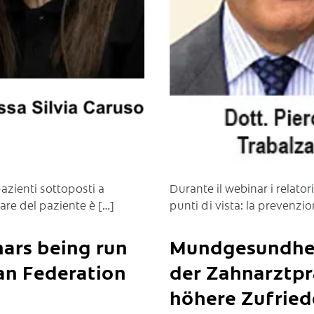
pazienti sottoposti a
Durante il webinar i relat
are del paziente è […]
punti di vista: la prevenzi
nars being run
Mundgesundheit
an Federation
der Zahnarztpr
höhere Zufried