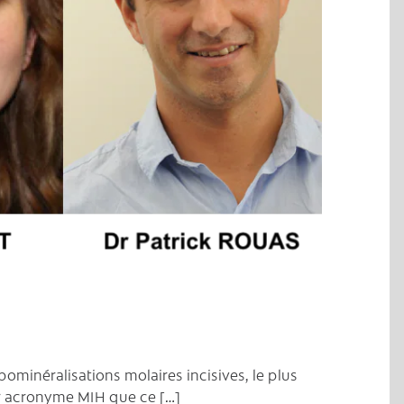
C
ominéralisations molaires incisives, le plus
r acronyme MIH que ce […]