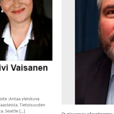
ite :Antaa yleiskuva
haasteista. Tietoisuuden
. Seattle […]
Οι σύγχρονες οδοντόπαστες έ