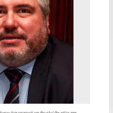
C
χουν ένα κεντρικό και θεμελιώδη ρόλο στη