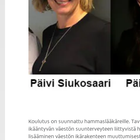
C
Koulutus on suunnattu hammaslääkäreille. Tavo
ikääntyvän väestön suunterveyteen liittyvistä 
lisääminen väestön ikärakenteen muuttumisesta