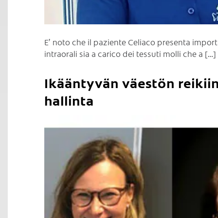
E’ noto che il paziente Celiaco presenta impor
intraorali sia a carico dei tessuti molli che a […]
Ikääntyvän väestön reikii
hallinta