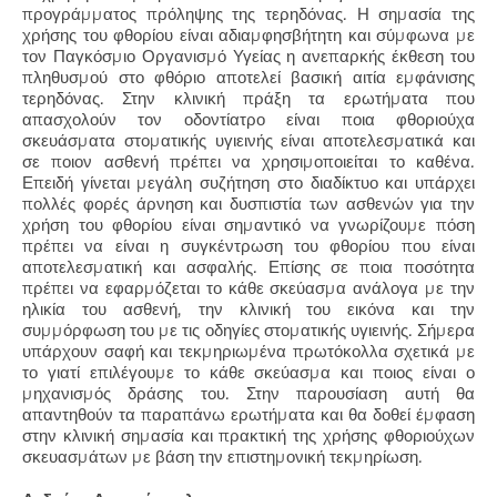
προγράμματος πρόληψης της τερηδόνας. Η σημασία της
χρήσης του φθορίου είναι αδιαμφησβήτητη και σύμφωνα με
τον Παγκόσμιο Οργανισμό Υγείας η ανεπαρκής έκθεση του
πληθυσμού στο φθόριο αποτελεί βασική αιτία εμφάνισης
τερηδόνας. Στην κλινική πράξη τα ερωτήματα που
απασχολούν τον οδοντίατρο είναι ποια φθοριούχα
σκευάσματα στοματικής υγιεινής είναι αποτελεσματικά και
σε ποιον ασθενή πρέπει να χρησιμοποιείται το καθένα.
Επειδή γίνεται μεγάλη συζήτηση στο διαδίκτυο και υπάρχει
πολλές φορές άρνηση και δυσπιστία των ασθενών για την
χρήση του φθορίου είναι σημαντικό να γνωρίζουμε πόση
πρέπει να είναι η συγκέντρωση του φθορίου που είναι
αποτελεσματική και ασφαλής. Επίσης σε ποια ποσότητα
πρέπει να εφαρμόζεται το κάθε σκεύασμα ανάλογα με την
ηλικία του ασθενή, την κλινική του εικόνα και την
συμμόρφωση του με τις οδηγίες στοματικής υγιεινής. Σήμερα
υπάρχουν σαφή και τεκμηριωμένα πρωτόκολλα σχετικά με
το γιατί επιλέγουμε το κάθε σκεύασμα και ποιος είναι ο
μηχανισμός δράσης του. Στην παρουσίαση αυτή θα
απαντηθούν τα παραπάνω ερωτήματα και θα δοθεί έμφαση
στην κλινική σημασία και πρακτική της χρήσης φθοριούχων
σκευασμάτων με βάση την επιστημονική τεκμηρίωση.