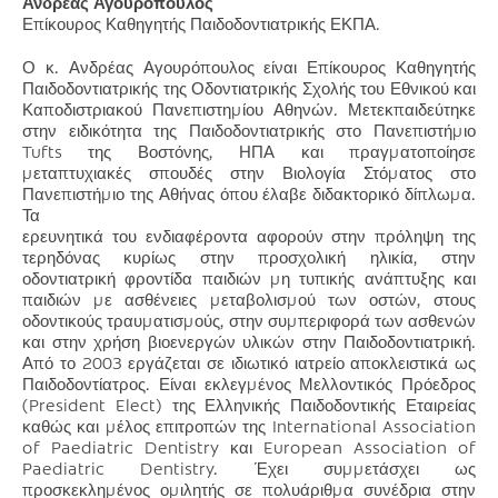
Ανδρέας Αγουρόπουλος
Επίκουρος Καθηγητής Παιδοδοντιατρικής ΕΚΠΑ.
Ο κ. Ανδρέας Αγουρόπουλος είναι Επίκουρος Καθηγητής
Παιδοδοντιατρικής της Οδοντιατρικής Σχολής του Εθνικού και
Καποδιστριακού Πανεπιστημίου Αθηνών. Μετεκπαιδεύτηκε
στην ειδικότητα της Παιδοδοντιατρικής στο Πανεπιστήμιο
Tufts της Βοστόνης, ΗΠΑ και πραγματοποίησε
μεταπτυχιακές σπουδές στην Βιολογία Στόματος στο
Πανεπιστήμιο της Αθήνας όπου έλαβε διδακτορικό δίπλωμα.
Τα
ερευνητικά του ενδιαφέροντα αφορούν στην πρόληψη της
τερηδόνας κυρίως στην προσχολική ηλικία, στην
οδοντιατρική φροντίδα παιδιών μη τυπικής ανάπτυξης και
παιδιών με ασθένειες μεταβολισμού των οστών, στους
οδοντικούς τραυματισμούς, στην συμπεριφορά των ασθενών
και στην χρήση βιοενεργών υλικών στην Παιδοδοντιατρική.
Από το 2003 εργάζεται σε ιδιωτικό ιατρείο αποκλειστικά ως
Παιδοδοντίατρος. Είναι εκλεγμένος Μελλοντικός Πρόεδρος
(President Elect) της Ελληνικής Παιδοδοντικής Εταιρείας
καθώς και μέλος επιτροπών της International Association
of Paediatric Dentistry και European Association of
Paediatric Dentistry. Έχει συμμετάσχει ως
προσκεκλημένος ομιλητής σε πολυάριθμα συνέδρια στην