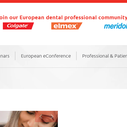
oin our European dental professional community
inars
European eConference
Professional & Patie