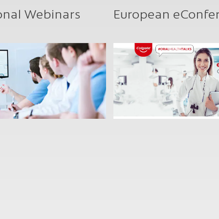
onal Webinars
European eConfe