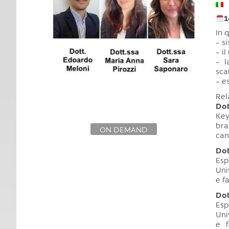
1
In 
– s
– i
– l
sca
– e
Rel
Dot
Key
bra
ON DEMAND
can
Dot
Esp
Uni
e f
Dot
Esp
Uni
e f