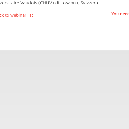
versitaire Vaudois (CHUV) di Losanna, Svizzera.
You need
ck to webinar list