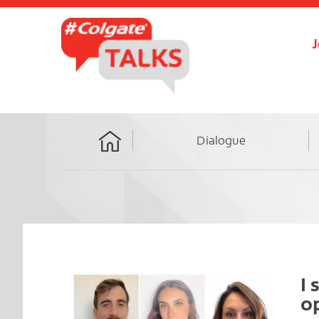
J
Dialogue
Home
I 
op