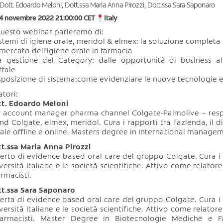
Dott. Edoardo Meloni, Dott.ssa Maria Anna Pirozzi, Dott.ssa Sara Saponaro
4 novembre 2022 21:00:00 CET
Italy
questo webinar parleremo di:
istemi di igiene orale, meridol & elmex: la soluzione completa ed
l mercato dell’igiene orale in farmacia
a gestione del Category: dalle opportunità di business al
ffale
sposizione di sistema:come evidenziare le nuove tecnologie e 
atori:
t. Edoardo Meloni
 account manager pharma channel Colgate-Palmolive – resp
nd Colgate, elmex, meridol. Cura i rapporti tra l’azienda, il di
ale offline e online. Masters degree in International manage
t.ssa Maria Anna Pirozzi
erto di evidence based oral care del gruppo Colgate. Cura i r
versità Italiane e le società scientifiche. Attivo come relatore 
armacisti.
t.ssa Sara Saponaro
erta di evidence based oral care del gruppo Colgate. Cura i r
versità Italiane e le società scientifiche. Attivo come relatore 
armacisti. Master Degree in Biotecnologie Mediche e Fa