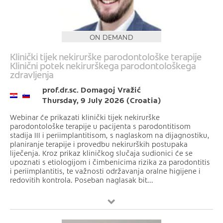
ON DEMAND
Klinički tijek nekirurške parodontološke terapije
Klinični potek nekirurškega parodontološkega
zdravljenja
prof.dr.sc. Domagoj Vražić
Thursday, 9 July 2026 (Croatia)
Webinar će prikazati klinički tijek nekirurške
parodontološke terapije u pacijenta s parodontitisom
stadija III i periimplantitisom, s naglaskom na dijagnostiku,
planiranje terapije i provedbu nekirurških postupaka
liječenja. Kroz prikaz kliničkog slučaja sudionici će se
upoznati s etiologijom i čimbenicima rizika za parodontitis
i periimplantitis, te važnosti održavanja oralne higijene i
redovitih kontrola. Poseban naglasak bit...