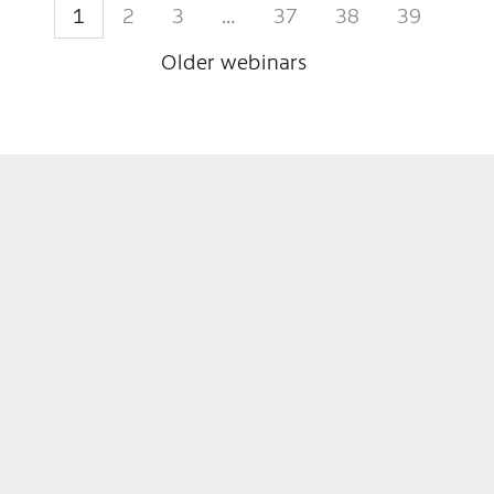
1
2
3
…
37
38
39
Older webinars