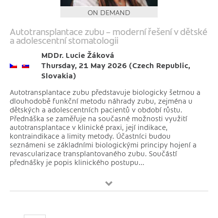
ON DEMAND
Autotransplantace zubu – moderní řešení v dětské
a adolescentní stomatologii
MDDr. Lucie Žáková
Thursday, 21 May 2026 (Czech Republic,
Slovakia)
Autotransplantace zubu představuje biologicky šetrnou a
dlouhodobě funkční metodu náhrady zubu, zejména u
dětských a adolescentních pacientů v období růstu.
Přednáška se zaměřuje na současné možnosti využití
autotransplantace v klinické praxi, její indikace,
kontraindikace a limity metody. Účastníci budou
seznámeni se základními biologickými principy hojení a
revascularizace transplantovaného zubu. Součástí
přednášky je popis klinického postupu...