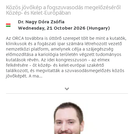
Közös jövőkép a fogszuvasodás megelőzéséről
Közép‑ és Kelet‑Európában
Dr. Nagy Dóra Zsófia
Wednesday, 21 October 2026 (Hungary)
Az ORCA továbbra is úttörő szerepet tölt be mint a kutatók,
klinikusok és a fogászati ipar számára létrehozott vezető
nemzetközi platform, amelynek célja a szájegészség
előmozdítása a kariológia területén végzett tudományos
kutatások révén. Az idei kongresszuson – az elmex
felkérésére – öt közép- és kelet-európai szakértő
találkozott, és megvitatták a szuvasodásmegelőzés közös
jövőképét. A ma...