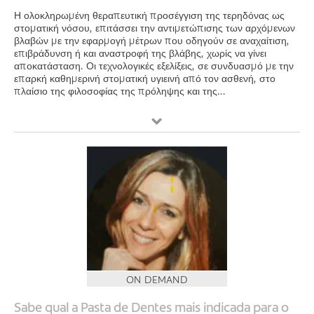
Η ολοκληρωμένη θεραπευτική προσέγγιση της τερηδόνας ως
στοματική νόσου, επιτάσσει την αντιμετώπισης των αρχόμενων
βλαβών με την εφαρμογή μέτρων που οδηγούν σε αναχαίτιση,
επιβράδυνση ή και αναστροφή της βλάβης, χωρίς να γίνει
αποκατάσταση. Οι τεχνολογικές εξελίξεις, σε συνδυασμό με την
επαρκή καθημερινή στοματική υγιεινή από τον ασθενή, στο
πλαίσιο της φιλοσοφίας της πρόληψης και της...
ON DEMAND
Sabe qual a Pasta de Dentes mais indicada para o