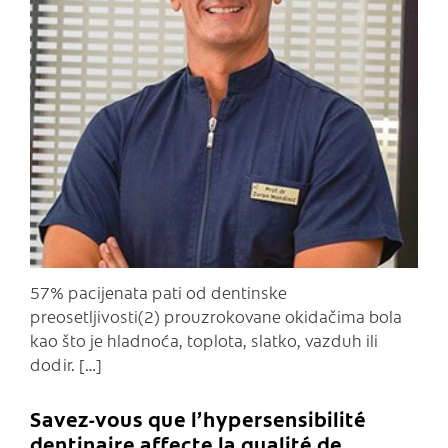
C
57% pacijenata pati od dentinske
preosetljivosti(2) prouzrokovane okidačima bola
kao što je hladnoća, toplota, slatko, vazduh ili
dodir. […]
Savez-vous que l’hypersensibilité
dentinaire affecte la qualité de