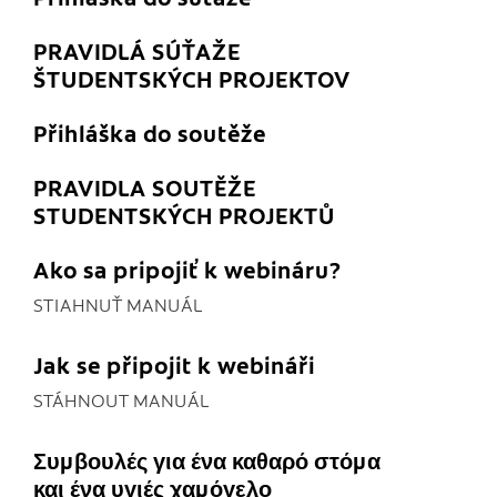
PRAVIDLÁ SÚŤAŽE
ŠTUDENTSKÝCH PROJEKTOV
Přihláška do soutěže
PRAVIDLA SOUTĚŽE
STUDENTSKÝCH PROJEKTŮ
Ako sa pripojiť k webináru?
STIAHNUŤ MANUÁL
Jak se připojit k webináři
STÁHNOUT MANUÁL
Συµβουλές για ένα καθαρό στόμα
και ένα υγιές χαμόγελο