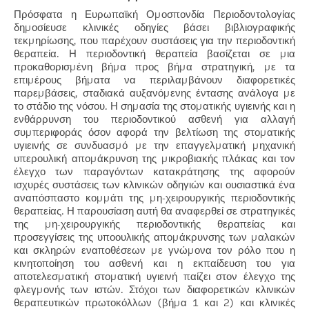
Πρόσφατα η Ευρωπαϊκή Ομοσπονδία Περιοδοντολογίας
δημοσίευσε κλινικές οδηγίες βάσει βιβλιογραφικής
τεκμηρίωσης, που παρέχουν συστάσεις για την περιοδοντική
θεραπεία. Η περιοδοντική θεραπεία βασίζεται σε μια
προκαθορισμένη βήμα προς βήμα στρατηγική, με τα
επιμέρους βήματα να περιλαμβάνουν διαφορετικές
παρεμβάσεις, σταδιακά αυξανόμενης έντασης ανάλογα με
το στάδιο της νόσου. Η σημασία της στοματικής υγιεινής και η
ενθάρρυνση του περιοδοντικού ασθενή για αλλαγή
συμπεριφοράς όσον αφορά την βελτίωση της στοματικής
υγιεινής σε συνδυασμό με την επαγγελματική μηχανική
υπερουλική απομάκρυνση της μικροβιακής πλάκας και τον
έλεγχο των παραγόντων κατακράτησης της αφορούν
ισχυρές συστάσεις των κλινικών οδηγιών και ουσιαστικά ένα
αναπόσπαστο κομμάτι της μη-χειρουργικής περιοδοντικής
θεραπείας. Η παρουσίαση αυτή θα αναφερθεί σε στρατηγικές
της μη-χειρουργικής περιοδοντικής θεραπείας και
προσεγγίσεις της υποουλικής απομάκρυνσης των μαλακών
και σκληρών εναποθέσεων με γνώμονα τον ρόλο που η
κινητοποίηση του ασθενή και η εκπαίδευση του για
αποτελεσματική στοματική υγιεινή παίζει στον έλεγχο της
φλεγμονής των ιστών. Στόχοι των διαφορετικών κλινικών
θεραπευτικών πρωτοκόλλων (βήμα 1 και 2) και κλινικές