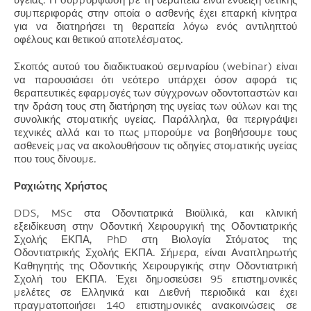
συμπεριφοράς στην οποία ο ασθενής έχει επαρκή κίνητρα
για να διατηρήσει τη θεραπεία λόγω ενός αντιληπτού
οφέλους και θετικού αποτελέσματος.
Σκοπός αυτού του διαδικτυακού σεμιναρίου (webinar) είναι
να παρουσιάσει ότι νεότερο υπάρχει όσον αφορά τις
θεραπευτικές εφαρμογές των σύγχρονων οδοντοπαστών και
την δράση τους στη διατήρηση της υγείας των ούλων και της
συνολικής στοματικής υγείας. Παράλληλα, θα περιγράψει
τεχνικές αλλά και το πως μπορούμε να βοηθήσουμε τους
ασθενείς μας να ακολουθήσουν τις οδηγίες στοματικής υγείας
που τους δίνουμε.
Ραχιώτης Χρήστος
DDS, MSc στα Οδοντιατρικά Βιοϋλικά, και κλινική
εξειδίκευση στην Οδοντική Χειρουργική της Οδοντιατρικής
Σχολής ΕΚΠΑ, PhD στη Βιολογία Στόματος της
Οδοντιατρικής Σχολής ΕΚΠΑ. Σήμερα, είναι Αναπληρωτής
Καθηγητής της Οδοντικής Χειρουργικής στην Οδοντιατρική
Σχολή του ΕΚΠΑ. Έχει δημοσιεύσει 95 επιστημονικές
μελέτες σε Ελληνικά και Διεθνή περιοδικά και έχει
πραγματοποιήσει 140 επιστημονικές ανακοινώσεις σε