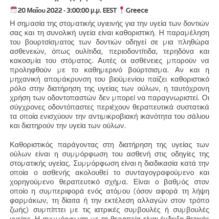
20 Μαΐου 2022 - 3:00:00 μ.μ. EEST
Greece
Η σημασία της στοματικής υγιεινής για την υγεία των δοντιών
σας και τη συνολική υγεία είναι καθοριστική. Η παραμέληση
του βουρτσίσματος των δοντιών οδηγεί σε μια πληθώρα
ασθενειών, όπως ουλίτιδα, περιοδοντίτιδα, τερηδόνα και
κακοσμία του στόματος. Αυτές οι ασθένειες μπορούν να
προληφθούν με το καθημερινό βούρτσισμα. Αν και η
μηχανική απομάκρυνση του βιοϋμενίου παίζει καθοριστικό
ρόλο στην διατήρηση της υγείας των ούλων, η ταυτόχρονη
χρήση των οδοντοπαστών δεν μπορεί να παραγνωριστεί. Οι
σύγχρονες οδοντόπαστες περιέχουν θεραπευτικά συστατικά
τα οποία ενισχύουν την αντιμικροβιακή ικανότητα του σάλιου
και διατηρούν την υγεία των ούλων.
Καθοριστικός παράγοντας στη διατήρηση της υγείας των
ούλων είναι η συμμόρφωση του ασθενή στις οδηγίες της
στοματικής υγείας. Συμμόρφωση είναι η διαδικασία κατά την
οποία ο ασθενής ακολουθεί το συνταγογραφούμενο και
χορηγούμενο θεραπευτικό σχήμα. Είναι ο βαθμός στον
οποίο η συμπεριφορά ενός ατόμου (όσον αφορά τη λήψη
φαρμάκων, τη δίαιτα ή την εκτέλεση αλλαγών στον τρόπο
ζωής) συμπίπτει με τις ιατρικές συμβουλές ή συμβουλές
υγείας. Η συμμόρφωση με τη θεραπεία είναι ένδειξη θετικής