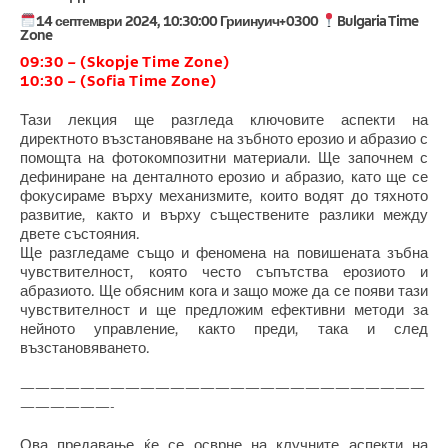
14 септември 2024, 10:30:00 Гриинуич+0300
Bulgaria Time
Zone
09:30 – (Skopje Time Zone)
10:30 – (Sofia Time Zone)
Тази лекция ще разгледа ключовите аспекти на
директното възстановяване на зъбното ерозио и абразио с
помощта на фотокомпозитни материали. Ще започнем с
дефиниране на денталното ерозио и абразио, като ще се
фокусираме върху механизмите, които водят до тяхното
развитие, както и върху съществените разлики между
двете състояния.
Ще разгледаме също и феномена на повишената зъбна
чувствителност, която често съпътства ерозиото и
абразиото. Ще обясним кога и защо може да се появи тази
чувствителност и ще предложим ефективни методи за
нейното управление, както преди, така и след
възстановяването.
———————————————————————————
——————-
Ова предавање ќе се осврне на клучните аспекти на