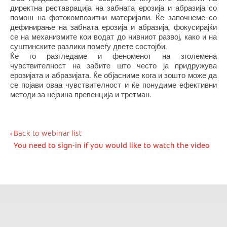
директна реставрација на забната ерозија и абразија со
помош на фотокомпозитни материјали. Ќе започнеме со
дефинирање на забната ерозија и абразија, фокусирајќи
се на механизмите кои водат до нивниот развој, како и на
суштинските разлики помеѓу двете состојби.
Ќе го разгледаме и феноменот на зголемена
чувствителност на забите што често ја придружува
ерозијата и абразијата. Ќе објасниме кога и зошто може да
се појави оваа чувствителност и ќе понудиме ефективни
методи за нејзина превенција и третман.
Back to webinar list
You need to sign-in if you would like to watch the video