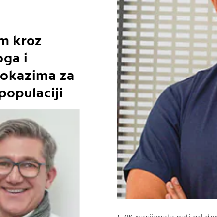
om kroz
ga i
dokazima za
 populaciji
57% pacijenata pati od den