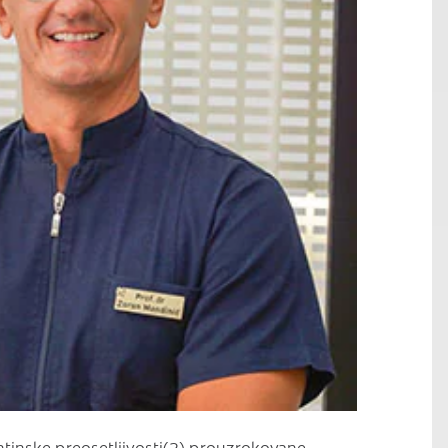
C
tinske preosetljivosti(2) prouzrokovane