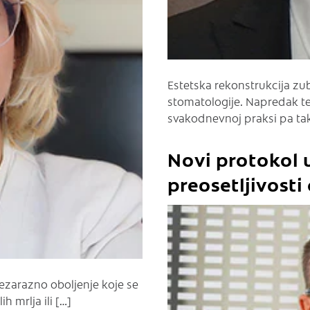
Estetska rekonstrukcija z
stomatologije. Napredak t
svakodnevnoj praksi pa tak
Novi protokol u
preosetljivosti
nezarazno oboljenje koje se
h mrlja ili […]