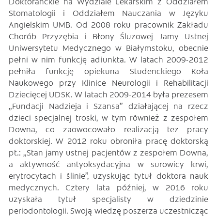
Doktoranckie na Wydziale Lekarskim z Oddziałem
Stomatologii i Oddziałem Nauczania w Języku
Angielskim UMB. Od 2008 roku pracownik Zakładu
Chorób Przyzębia i Błony Śluzowej Jamy Ustnej
Uniwersytetu Medycznego w Białymstoku, obecnie
pełni w nim funkcję adiunkta. W latach 2009-2012
pełniła funkcję opiekuna Studenckiego Koła
Naukowego przy Klinice Neurologii i Rehabilitacji
Dziecięcej UDSK. W latach 2009-2014 była prezesem
„Fundacji Nadzieja i Szansa” działającej na rzecz
dzieci specjalnej troski, w tym również z zespołem
Downa, co zaowocowało realizacją tez pracy
doktorskiej. W 2012 roku obroniła pracę doktorską
pt.: „Stan jamy ustnej pacjentów z zespołem Downa,
a aktywność antyoksydacyjna w surowicy krwi,
erytrocytach i ślinie”, uzyskując tytuł doktora nauk
medycznych. Cztery lata później, w 2016 roku
uzyskała tytuł specjalisty w dziedzinie
periodontologii. Swoją wiedzę poszerza uczestnicząc